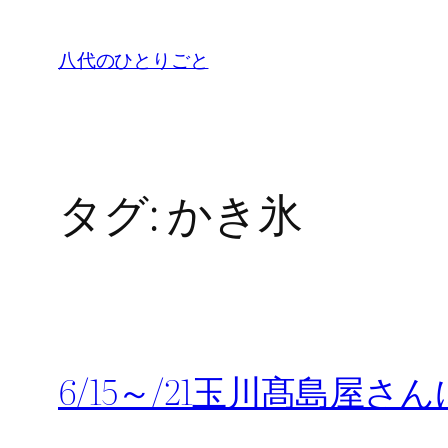
内
容
八代のひとりごと
を
ス
キ
ッ
プ
タグ:
かき氷
6/15～/21玉川髙島屋