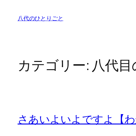
内
容
八代のひとりごと
を
ス
キ
ッ
プ
カテゴリー:
八代目
さあいよいよですよ【わか