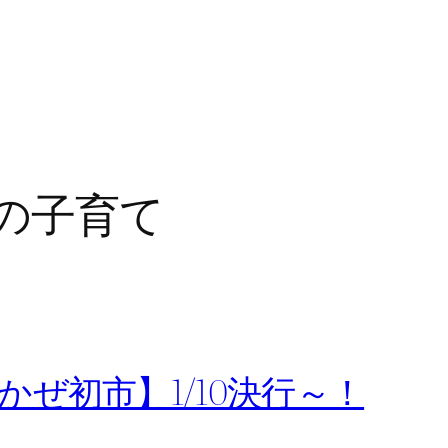
の子育て
ぜ初市】1/10決行～！