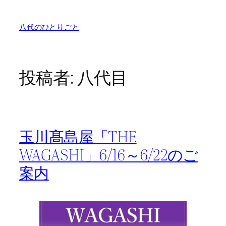
内
容
八代のひとりごと
を
ス
キ
ッ
投稿者:
八代目
プ
玉川髙島屋「THE
WAGASHI」6/16～6/22のご
案内