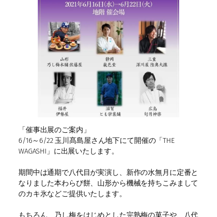
「催事出展のご案内」
6/16～6/22 玉川髙島屋さん地下にて開催の「THE
WAGASHI」に出展いたします。
期間中は通期で八代目が実演し、新作の水無月に定番と
なりました本わらび餅、山形から機械を持ちこみまして
のカキ氷などご提供いたします。
もちろん、乃し梅をはじめとした完熟梅の菓子や、八代