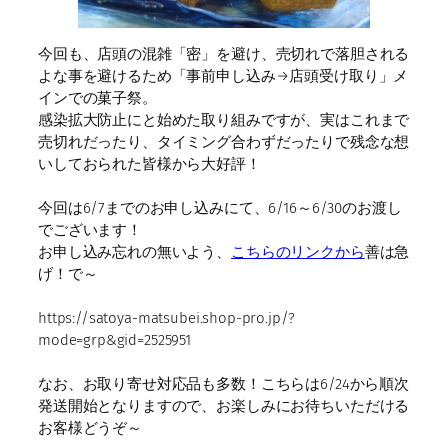
今回も、店頭の混雑「密」を避け、売切れで落胆される
よな事を避けるため「事前申し込み→店頭受け取り」メ
インでの菓子祭。
感染拡大防止にと始めた取り組みですが、実はこれまで
売切れだったり、タイミング合わずだったりで残念な想
いしておられた皆様から大好評！
今回は6/7までのお申し込みにて、6/16～6/30のお渡し
でございます！
お申し込み忘れの無いよう、
こちらのリンクから
善は急
げ！で～
https://satoya-matsubei.shop-pro.jp/?
mode=grp&gid=2525951
なお、お取り寄せ対応品も多数！こちらは6/24から順次
発送開始となりますので、お楽しみにお待ちいただける
お客様どうぞ～