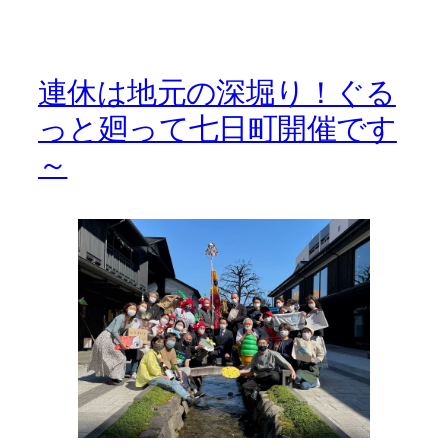
連休は地元の深堀り！ぐる
っと廻って七日町開催です
～