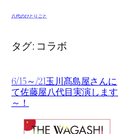
内
容
八代のひとりごと
を
ス
キ
ッ
タグ:
コラボ
プ
6/15～/21玉川髙島屋さんに
て佐藤屋八代目実演します
～！