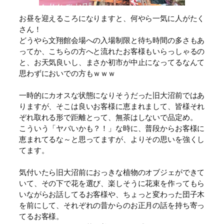
お昼を迎えるころになりますと、何やら一気に人がたく
さん！
どうやら文翔館会場への入場制限と待ち時間の多さもあ
ってか、こちらの方へと流れたお客様もいらっしゃるの
と、お天気良いし、まさか初市が中止になってるなんて
思わずにおいでの方もｗｗｗ
一時的にカオスな状態になりそうだった旧大沼前ではあ
りますが、そこは良いお客様に恵まれまして、皆様それ
ぞれ取れる形で距離とって、無茶はしないで品定め。
こういう「ヤバいかも？！」な時に、普段からお客様に
恵まれてるな～と思ってますが、よりその思いを強くし
てます。
気付いたら旧大沼前におっきな植物のオブジェができて
いて、その下で花を選び、楽しそうに花束を作ってもら
いながらお話してるお客様や、ちょっと変わった団子木
を前にして、それぞれの昔からのお正月の話を持ち寄っ
てるお客様。