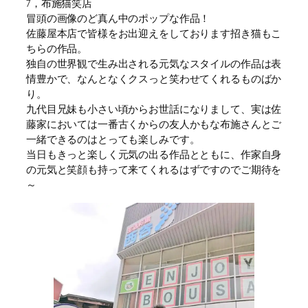
7，布施猫笑店
冒頭の画像のど真ん中のポップな作品！
佐藤屋本店で皆様をお出迎えをしております招き猫もこ
ちらの作品。
独自の世界観で生み出される元気なスタイルの作品は表
情豊かで、なんとなくクスっと笑わせてくれるものばか
り。
九代目兄妹も小さい頃からお世話になりまして、実は佐
藤家においては一番古くからの友人かもな布施さんとご
一緒できるのはとっても楽しみです。
当日もきっと楽しく元気の出る作品とともに、作家自身
の元気と笑顔も持って来てくれるはずですのでご期待を
～