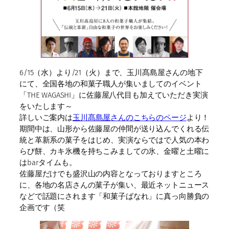
6/15（水）より/21（火）まで、玉川髙島屋さんの地下
にて、全国各地の和菓子職人が集いましてのイベント
「THE WAGASHI」に佐藤屋八代目も加えていただき実演
をいたします～
詳しいご案内は
玉川髙島屋さんのこちらのページ
より！
期間中は、山形から佐藤屋の仲間が送り込んでくれる伝
統と革新系の菓子をはじめ、実演ならではで人気の本わ
らび餅、カキ氷機を持ちこみましての氷、金曜と土曜に
はbarタイムも。
佐藤屋だけでも盛沢山の内容となっておりますところ
に、各地の名店さんの菓子が集い、最近ネットニュース
などで話題にされます「和菓子ばなれ」に真っ向勝負の
企画です（笑