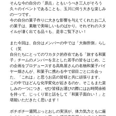
そんな今の自分の「原点」ともいうべき三人がそろう
久々のイベントであることも、玉川に伺う大きな楽しみ
の一つです。
今の自分の菓子作りに大きな影響を与えてくれたお二人
の菓子は、素敵で美味しいものばかり。それぞれのスタ
イルが凄く出てる品々も、是非ご覧下さい！
また今回は、自分はメンバーの中では「大御所側」らし
く（笑
自分たちにとってのワカタク的存在である「旅する和菓
子」チームのメンバーを主とした若手の皆をはじめ、こ
の企画をプロデュースする高島屋さんの名物和菓子バイ
ヤー畑さんが、和菓子に携わる中で節目ごとに出会っ
た、「これは」と思うお店の皆様と共に頑張ります。
この中ではどんな化学変化が起きるのか、そこもまた楽
しみの一つにつき、ぜひ皆様お運びの際にはお時間余裕
を持って、じっくり皆と話をして「和菓子面白い！」と
堪能いただきたく思います！
ボチボチ一週間ぶっとおしの実演が、体力気力ともに厳