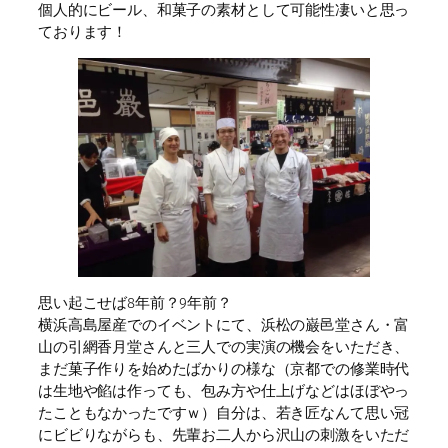
個人的にビール、和菓子の素材として可能性凄いと思っ
ております！
思い起こせば8年前？9年前？
横浜高島屋産でのイベントにて、浜松の巌邑堂さん・富
山の引網香月堂さんと三人での実演の機会をいただき、
まだ菓子作りを始めたばかりの様な（京都での修業時代
は生地や餡は作っても、包み方や仕上げなどはほぼやっ
たこともなかったですｗ）自分は、若き匠なんて思い冠
にビビりながらも、先輩お二人から沢山の刺激をいただ