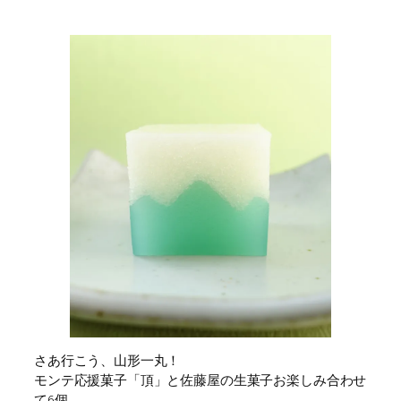
さあ行こう、山形一丸！
モンテ応援菓子「頂」と佐藤屋の生菓子お楽しみ合わせ
て6個。