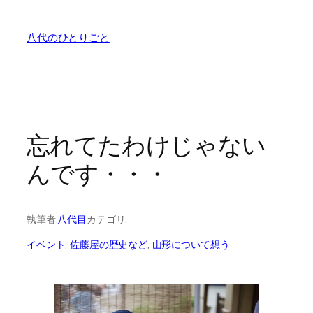
内
容
八代のひとりごと
を
ス
キ
ッ
プ
忘れてたわけじゃない
んです・・・
執筆者:
八代目
カテゴリ:
イベント
, 
佐藤屋の歴史など
, 
山形について想う