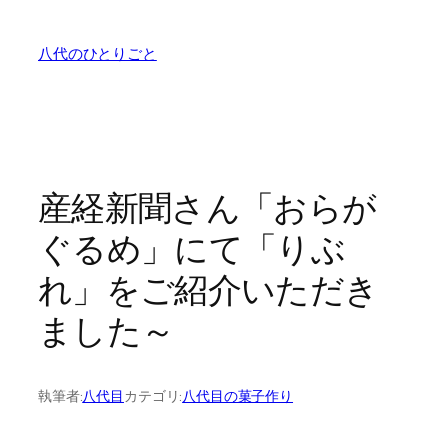
内
容
八代のひとりごと
を
ス
キ
ッ
プ
産経新聞さん「おらが
ぐるめ」にて「りぶ
れ」をご紹介いただき
ました～
執筆者:
八代目
カテゴリ:
八代目の菓子作り