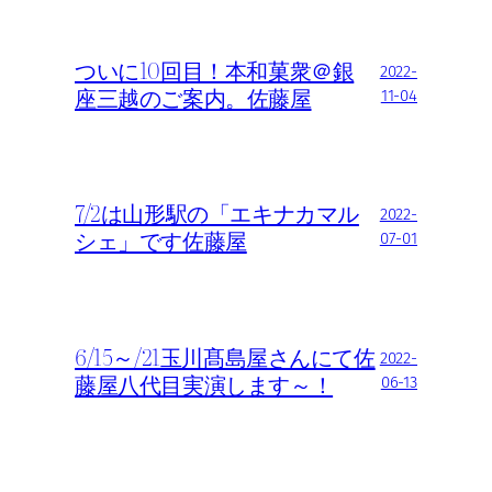
ついに10回目！本和菓衆＠銀
2022-
座三越のご案内。佐藤屋
11-04
7/2は山形駅の「エキナカマル
2022-
シェ」です佐藤屋
07-01
6/15～/21玉川髙島屋さんにて佐
2022-
藤屋八代目実演します～！
06-13