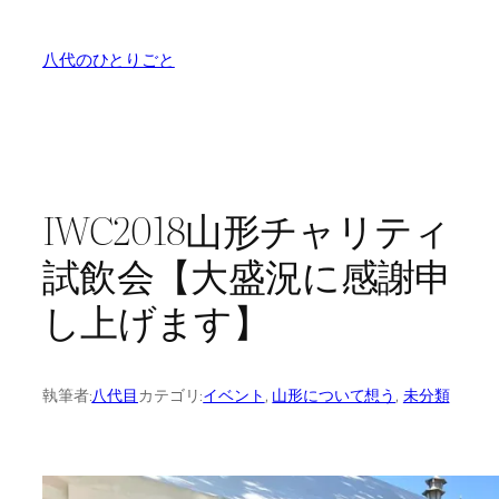
内
容
八代のひとりごと
を
ス
キ
ッ
プ
IWC2018山形チャリティ
試飲会【大盛況に感謝申
し上げます】
執筆者:
八代目
カテゴリ:
イベント
, 
山形について想う
, 
未分類