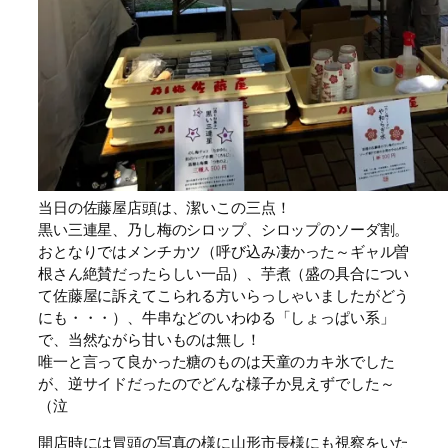
当日の佐藤屋店頭は、潔いこの三点！
黒い三連星、乃し梅のシロップ、シロップのソーダ割。
おとなりではメンチカツ（呼び込み凄かった～ギャル曽
根さん絶賛だったらしい一品）、芋煮（盛の具合につい
て佐藤屋に訴えてこられる方いらっしゃいましたがどう
にも・・・）、牛串などのいわゆる「しょっぱい系」
で、当然ながら甘いものは無し！
唯一と言って良かった糖のものは天童のカキ氷でした
が、逆サイドだったのでどんな様子か見えずでした～
（泣
開店時には冒頭の写真の様に山形市長様にも視察をいた