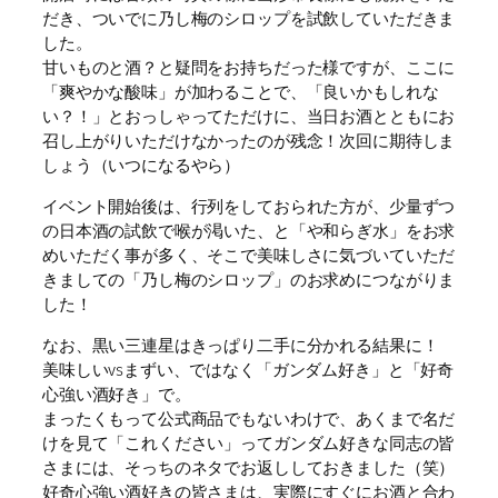
だき、ついでに乃し梅のシロップを試飲していただきま
した。
甘いものと酒？と疑問をお持ちだった様ですが、ここに
「爽やかな酸味」が加わることで、「良いかもしれな
い？！」とおっしゃってただけに、当日お酒とともにお
召し上がりいただけなかったのが残念！次回に期待しま
しょう（いつになるやら）
イベント開始後は、行列をしておられた方が、少量ずつ
の日本酒の試飲で喉が渇いた、と「や和らぎ水」をお求
めいただく事が多く、そこで美味しさに気づいていただ
きましての「乃し梅のシロップ」のお求めにつながりま
した！
なお、黒い三連星はきっぱり二手に分かれる結果に！
美味しいvsまずい、ではなく「ガンダム好き」と「好奇
心強い酒好き」で。
まったくもって公式商品でもないわけで、あくまで名だ
けを見て「これください」ってガンダム好きな同志の皆
さまには、そっちのネタでお返ししておきました（笑）
好奇心強い酒好きの皆さまは、実際にすぐにお酒と合わ