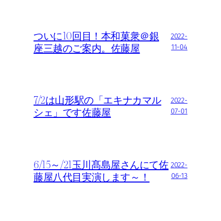
ついに10回目！本和菓衆＠銀
2022-
座三越のご案内。佐藤屋
11-04
7/2は山形駅の「エキナカマル
2022-
シェ」です佐藤屋
07-01
6/15～/21玉川髙島屋さんにて佐
2022-
藤屋八代目実演します～！
06-13