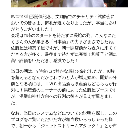
IWC2018山形開催記念、文翔館でのチャリティ試飲会に
おいでの皆さま、御礼が遅くなりましたが、本当にあり
がとうございました！
会場は11時のスタートを待たずに長蛇の列、こんなにた
くさんの人が集まる「日本酒」の力まざまざでしたね。
佐藤屋は和菓子屋ですが、朝一開店前から覗きに来てく
ださる方が多く、最後まで待たずに完売！和菓子と酒に
高い評価をいただき、感激でした！
当日の朝は、9時台には静かな感じの街でしたが、10時
を超えるとなんだかざわざわと人が増え始め、開始30分
前となる頃には、ＩＷＣ出品酒も県産酒もどちらもが行
列に！県産酒のコーナーの前にあった佐藤屋ブースです
が、湯殿山神社方向への行列の後ろが見えず驚きまし
た。
なお、当日のシステムなどについての説明を探し、この
ブログをご覧いただいた方が相当数いらっしゃった様
で、朝一から「ジェットストリームアタック！」とか声