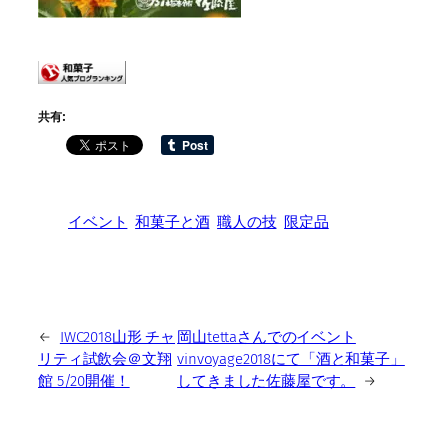
共有:
イベント
和菓子と酒
職人の技
限定品
←
IWC2018山形 チャ
岡山tettaさんでのイベント
リティ試飲会＠文翔
vinvoyage2018にて「酒と和菓子」
館 5/20開催！
してきました佐藤屋です。
→