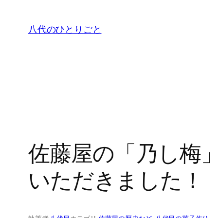
内
容
八代のひとりごと
を
ス
キ
ッ
プ
佐藤屋の「乃し梅」
いただきました！