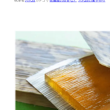
執筆者:
八代目
カテゴリ:
佐藤屋の歴史など
, 
八代目の菓子作り