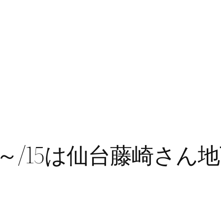
0～/15は仙台藤崎さ