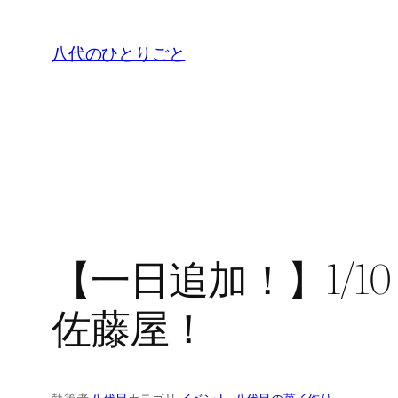
内
容
八代のひとりごと
を
ス
キ
ッ
プ
【一日追加！】1/1
佐藤屋！