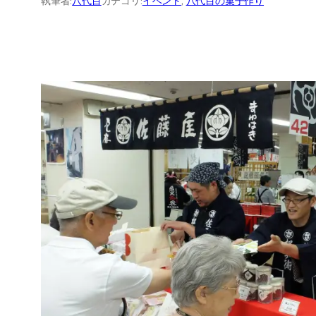
執筆者:
八代目
カテゴリ:
イベント
, 
八代目の菓子作り