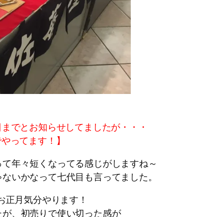
日までとお知らせしてましたが・・・
でやってます！】
って年々短くなってる感じがしますね～
ゃないかなって七代目も言ってました。
はお正月気分やります！
たが、初売りで使い切った感が