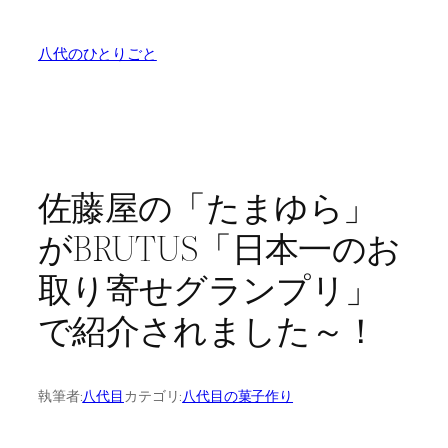
内
容
八代のひとりごと
を
ス
キ
ッ
プ
佐藤屋の「たまゆら」
がBRUTUS「日本一のお
取り寄せグランプリ」
で紹介されました～！
執筆者:
八代目
カテゴリ:
八代目の菓子作り