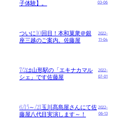
子体験】。
03-06
ついに10回目！本和菓衆＠銀
2022-
座三越のご案内。佐藤屋
11-04
7/2は山形駅の「エキナカマル
2022-
シェ」です佐藤屋
07-01
6/15～/21玉川髙島屋さんにて佐
2022-
藤屋八代目実演します～！
06-13