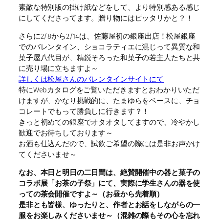
素敵な特別版の掛け紙などをして、より特別感ある感じ
にしてくださってます。贈り物にはピッタリかと？！
さらに2/8から2/14は、佐藤屋初の銀座出店！松屋銀座
でのバレンタイン、ショコラティエに混じって異質な和
菓子屋八代目が、精鋭そろった和菓子の若主人たちと共
に売り場に立ちますよ～
詳しくは松屋さんのバレンタインサイトにて
特にWebカタログをご覧いただきますとおわかりいただ
けますが、かなり挑戦的に、たまゆらをベースに、チョ
コレートでもって勝負しに行きます？！
きっと初めての銀座でオタオタしてますので、冷やかし
歓迎でお待ちしております～
お酒も仕込んだので、試飲ご希望の際には是非お声かけ
てくださいませ～
なお、本日と明日の二日間は、絶賛開催中の器と菓子の
コラボ展「お茶の子祭」にて、実際に学生さんの器を使
っての茶会開催ですよ～（お昼から先着順）
是非とも皆様、ゆったりと、作者とお話をしながらの一
服をお楽しみくださいませ～（混雑の際もその心を忘れ