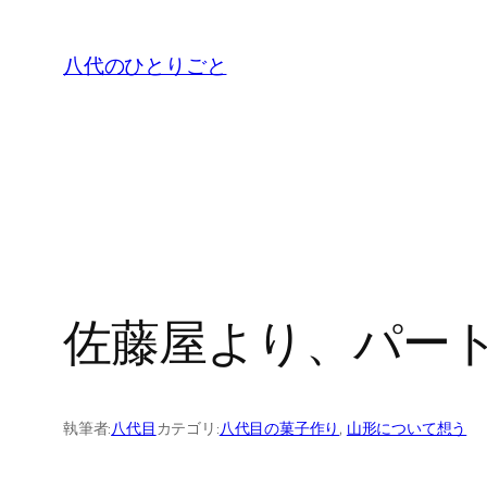
内
容
八代のひとりごと
を
ス
キ
ッ
プ
佐藤屋より、パー
執筆者:
八代目
カテゴリ:
八代目の菓子作り
, 
山形について想う