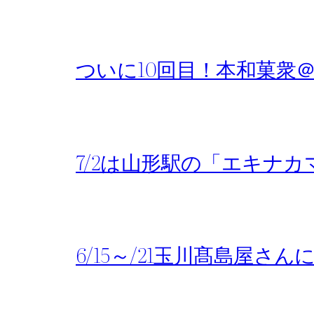
ついに10回目！本和菓衆
7/2は山形駅の「エキナ
6/15～/21玉川髙島屋