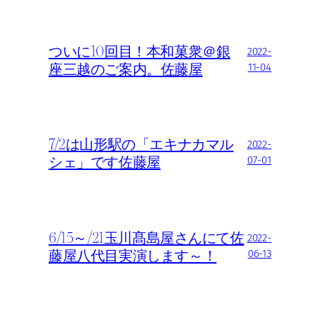
ついに10回目！本和菓衆＠銀
2022-
座三越のご案内。佐藤屋
11-04
7/2は山形駅の「エキナカマル
2022-
シェ」です佐藤屋
07-01
6/15～/21玉川髙島屋さんにて佐
2022-
藤屋八代目実演します～！
06-13