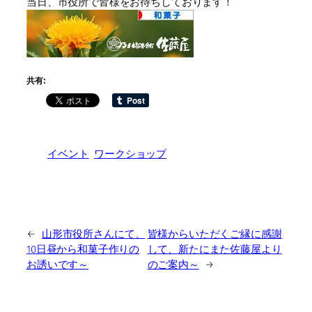
当日、市役所で皆様をお待ちしております！
共有:
イベント
ワークショップ
←
山形市役所さんにて、
皆様からいただくご縁に感謝
10日昼から和菓子作りの
して、新たにまた佐藤屋より
お誘いです～
のご案内～
→