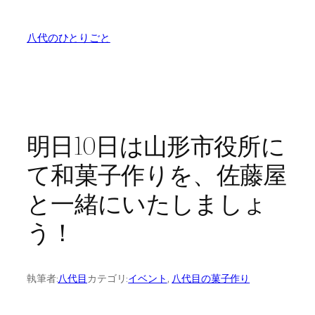
内
容
八代のひとりごと
を
ス
キ
ッ
プ
明日10日は山形市役所に
て和菓子作りを、佐藤屋
と一緒にいたしましょ
う！
執筆者:
八代目
カテゴリ:
イベント
, 
八代目の菓子作り