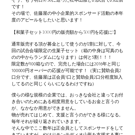
そう、もう明日9/30に迫った松本山雅との試合での出店
です！
その場で、佐藤屋の中小企業的スポンサード活動の本年
度のアピールをしたいと思います！
【和菓子セット1000円の販売額から500円を応援に!】
通常販売する頂が募金として使うのが2割に対して、今
回の試合会場限定の生菓子セット（箱の中身は写真のも
のの中からランダムになります）は何と5割！！！
限定数が100箱なので、完売した場合には2016年と同じ
100000円オーバーの応援が可能です！（実に賛助会員2
口分です、佐藤屋は正会員1口と賛助会員2口分程度加入
してるのと同じくらいになるわけですね）
僕らの様な規模の企業では、おっきな会社と違ってお付
き合いのためにある程度用意をしているお金と言うの
が、なかなか用意ができません。
物が売れてはじめて、支援と言うのができる様になる。
毎年それが繰り返されていきます。
そんな中でここ数年は正会員としてスポンサードをして
きていますが、やはりモンテディオ山形を支援する事に