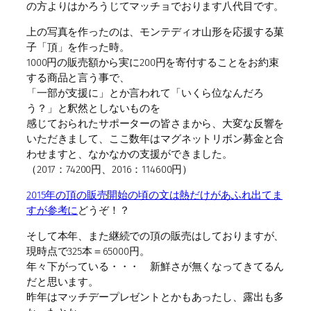
の方よりはかろうじてマッチョでおります八代目です。
上の写真を作ったのは、モンテディオ山形を応援する菓
子「頂」を作った時。
1000円の販売額から実に200円を寄付することをお約束
する商品と言う事で、
「一部が支援に」とか言われて「いくら位なんだろ
う？」と釈然としないものを
感じておられたサポーターの皆さまから、大変な反響を
いただきまして、ここ数年はマグネットリボン募金と合
わせますと、なかなかの支援ができました。
（2017：74200円、2016：114600円）
2015年の頂の販売開始の頃の文は熱だけがあふれ出てま
すが参考に
どうぞ！？
そして本年、また継続での頂の販売はしておりますが、
現時点で325本＝65000円。
年々下がっている・・・ 新鮮さが無くなってきてるん
だと思います。
昨年はマッチデープレゼントとかもあったし、露出も多