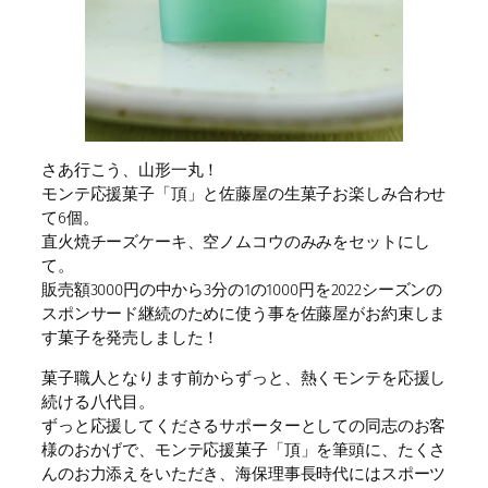
さあ行こう、山形一丸！
モンテ応援菓子「頂」と佐藤屋の生菓子お楽しみ合わせ
て6個。
直火焼チーズケーキ、空ノムコウのみみをセットにし
て。
販売額3000円の中から3分の1の1000円を2022シーズンの
スポンサード継続のために使う事を佐藤屋がお約束しま
す菓子を発売しました！
菓子職人となります前からずっと、熱くモンテを応援し
続ける八代目。
ずっと応援してくださるサポーターとしての同志のお客
様のおかげで、モンテ応援菓子「頂」を筆頭に、たくさ
んのお力添えをいただき、海保理事長時代にはスポーツ