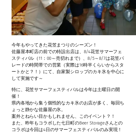
今年もやってきた花笠まつりのシーズン！
佐藤屋本町店の前での特設出店は、8/4花笠サマーフェ
スティバル（11：00～売切れまで）、8/5～8/7は花笠パ
レードの時間帯での営業（実際は16時半くらいからスタ
ートかと？！）にて、自家製シロップのカキ氷を中心に
して実施です～
特に、花笠サマーフェスティバルは今年は土曜日の開
催！
県内各地から集う個性的なカキ氷のお店が多く、毎回ち
ょっと静かな佐藤屋の氷。
案外とねらい目かもしれません、このイベント？！
また、昨年もコラボした七日町のBeer Storageさんとの
コラボは今回は4日のサマーフェスティバルのみ実現！