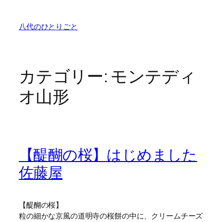
内
容
八代のひとりごと
を
ス
キ
ッ
カテゴリー:
モンテディ
プ
オ山形
【醍醐の桜】はじめました
佐藤屋
【醍醐の桜】
粒の細かな京風の道明寺の桜餅の中に、クリームチーズ