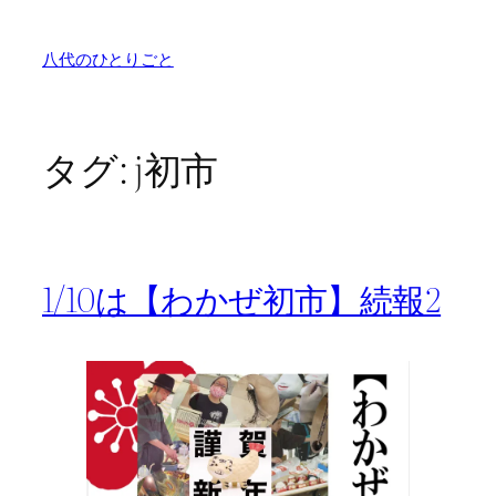
内
容
八代のひとりごと
を
ス
キ
ッ
タグ:
j初市
プ
1/10は【わかぜ初市】続報2