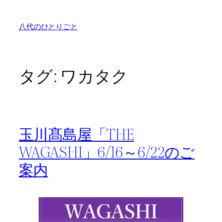
内
容
八代のひとりごと
を
ス
キ
ッ
タグ:
ワカタク
プ
玉川髙島屋「THE
WAGASHI」6/16～6/22のご
案内