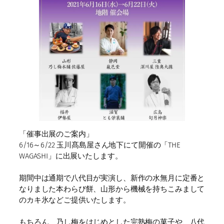
「催事出展のご案内」
6/16～6/22 玉川髙島屋さん地下にて開催の「THE
WAGASHI」に出展いたします。
期間中は通期で八代目が実演し、新作の水無月に定番と
なりました本わらび餅、山形から機械を持ちこみまして
のカキ氷などご提供いたします。
もちろん、乃し梅をはじめとした完熟梅の菓子や、八代