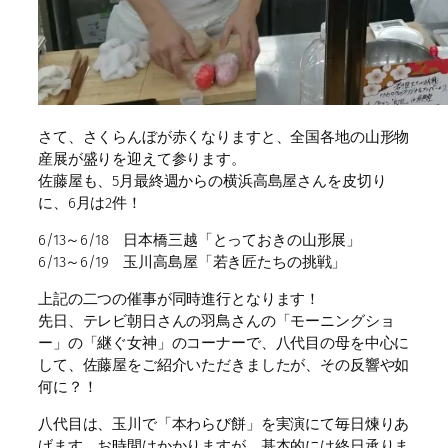
さて、さくらんぼが赤くなりますと、全国各地の山形物
産展が盛りを迎えて参ります。
佐藤屋も、5月最終週からの横浜高島屋さんを皮切り
に、6月は2件！
6/13～6/18 日本橋三越「とっておきの山形展」
6/13～6/19 玉川高島屋「若き匠たちの挑戦」
上記の二つの催事が同時進行となります！
先日、テレビ朝日さんの羽鳥さんの「モーニングショ
ー」の「継ぐ女神」のコーナーで、八代目の母を中心に
して、佐藤屋をご紹介いただきましたが、その反響や如
何に？！
八代目は、玉川で「本わらび餅」を実演にて毎日煉りあ
げます。お時間はかかりますが、基本的には終日承りま