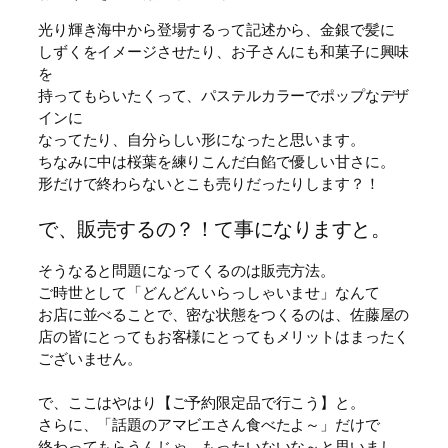
光り輝き海中から登場するって記述から、金銀で髪に
しずくをイメージさせたり、お子さんにも和菓子に興味
を
持ってもらいたくって、パステルカラーでポップなデザ
インに
なってたり、自分らしい形になったと思います。
ちなみに中は桜葉を練りこんだ白餡で優しい甘さに。
形だけで終わらないとこも売りだったりします？！
で、販売するの？！て事になりますと。
そうなると問題になってくるのは販売方法。
ご時世として「どんどんいらっしゃいませ」なんて
お店に並べることで、密な状態をつくるのは、佐藤屋の
店の皆にとってもお客様にとってもメリットはまったく
ございません。
で、ここはやはり【ご予約限定品で行こう】と。
さらに、「話題のアマビエさん食べたよ～」だけで
終わってもらうんじゃ、もったいないな～と思いまし