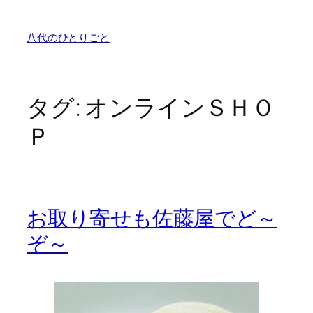
内
容
八代のひとりごと
を
ス
キ
ッ
タグ:
オンラインＳＨＯ
プ
Ｐ
お取り寄せも佐藤屋でど～
ぞ～