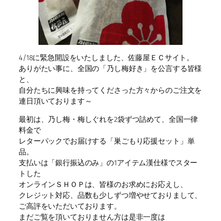
4/18に緊急開設をいたしました、佐藤屋ＥＣサイト。
ありがたい事に、全国の「乃し梅好き」を公言する皆様
と、
自分たちに興味を持ってくださった方々からのご注文を
連日頂いております～
最初は、乃し梅・梅しぐれを2袋ずつ詰めて、全国一律
料金で
レターパックでお届けする「巣ごもり応援セット」単
品。
支払いは「銀行振込のみ」の1アイテム漢仕様でスター
トした
オンラインＳＨＯＰは、皆様のお求めにお応えし、
クレジット対応、品数も少しずつ増やせておりまして、
ご高評をいただいております。
まだご覧を頂いておりません方は是非一度は