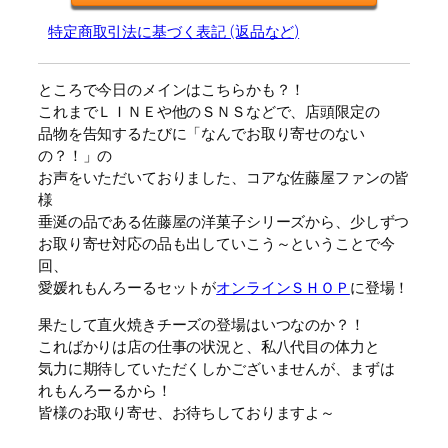
特定商取引法に基づく表記 (返品など)
ところで今日のメインはこちらかも？！
これまでＬＩＮＥや他のＳＮＳなどで、店頭限定の
品物を告知するたびに「なんでお取り寄せのない
の？！」の
お声をいただいておりました、コアな佐藤屋ファンの皆
様
垂涎の品である佐藤屋の洋菓子シリーズから、少しずつ
お取り寄せ対応の品も出していこう～ということで今
回、
愛媛れもんろーるセットが
オンラインＳＨＯＰ
に登場！
果たして直火焼きチーズの登場はいつなのか？！
こればかりは店の仕事の状況と、私八代目の体力と
気力に期待していただくしかございませんが、まずは
れもんろーるから！
皆様のお取り寄せ、お待ちしておりますよ～